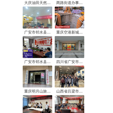
大庆油田天然气
两路街道办事处
分公司武胜油气
汽修企业安全培
处理厂进行技术
训会
支持
广安市邻水县坛
重庆空港新城开
同镇川煤集团(李
发建设有限公司
子垭 ）南二井技
镜湖清淤安全监
术支持
管服务
广安市邻水县观
四川省广安市应
音桥镇煤矿下井
急管理局安全技
核查
术支撑服务
重庆明月山旅游
山西省吕梁市市
发展（集团）有
直管煤矿安全生
限公司安全技术
产检查评估技术