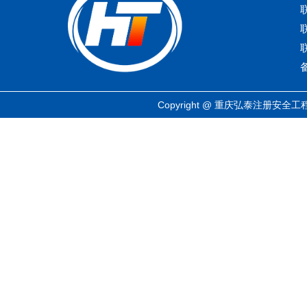
Copyright @ 重庆弘泰注册