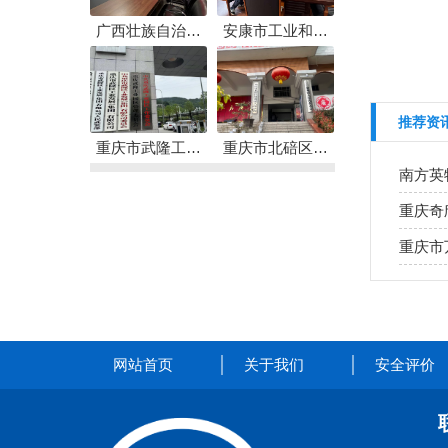
支撑服务
服务
广西壮族自治区
安康市工业和信
应急管理厅煤矿
息化局煤矿安全
解剖式体检安全
检查技术服务
技术服务
推荐资
重庆市武隆工业
重庆市北碚区静
南方英
发展（集团）有
观镇安全技术服
限公司武隆工业
务
园区管理委员会
安全技术支撑服
务
网站首页
关于我们
安全评价