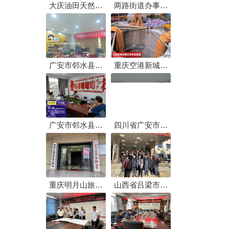
大庆油田天然气
两路街道办事处
分公司武胜油气
汽修企业安全培
处理厂进行技术
训会
支持
广安市邻水县坛
重庆空港新城开
同镇川煤集团(李
发建设有限公司
子垭 ）南二井技
镜湖清淤安全监
术支持
管服务
广安市邻水县观
四川省广安市应
音桥镇煤矿下井
急管理局安全技
核查
术支撑服务
重庆明月山旅游
山西省吕梁市市
发展（集团）有
直管煤矿安全生
限公司安全技术
产检查评估技术